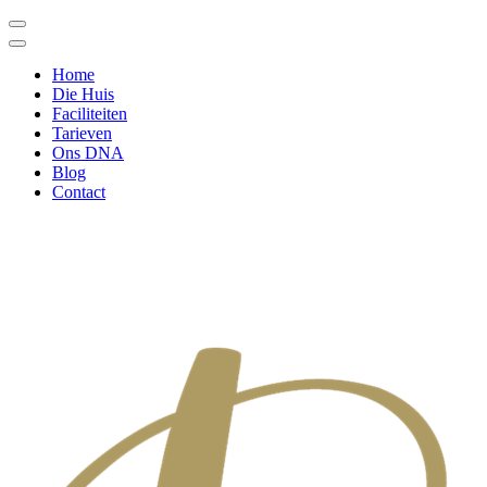
Home
Die Huis
Faciliteiten
Tarieven
Ons DNA
Blog
Contact