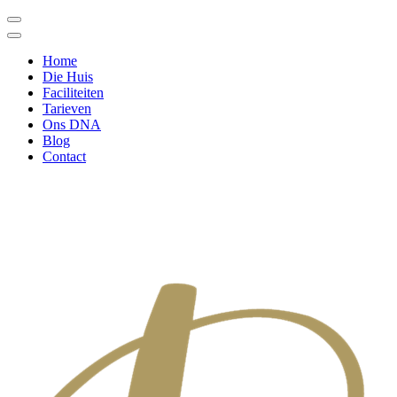
Home
Die Huis
Faciliteiten
Tarieven
Ons DNA
Blog
Contact